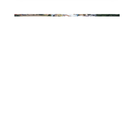
Participación de MSG
JUL
15
para lograr la
"Soberanía Energética